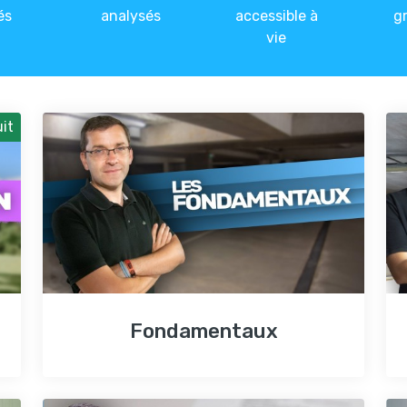
és
analysés
accessible à
g
vie
it
Fondamentaux