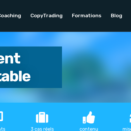
Coaching
CopyTrading
Formations
Blog
ent
table
nts
3 cas réels
contenu
mis