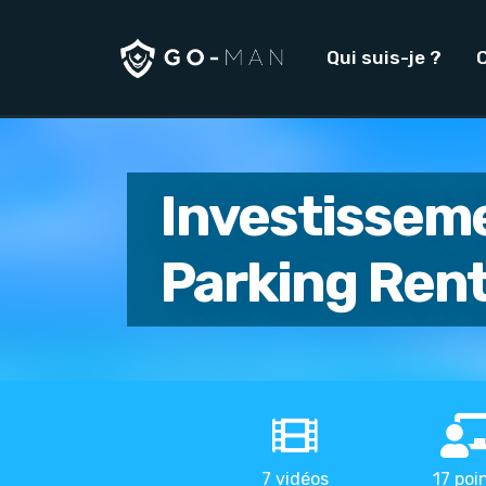
Qui suis-je ?
Investissem
Parking Ren
7 vidéos
17 poi